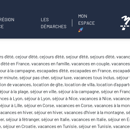
MON
LES
ESPACE
DÉMARCHES
ours d’été, cejour d’été, cejours d’été, sejour d’été, sejours d’été, v
 d’été en France, vacances en famille, vacances en couple, vacance
éjour à la campagne, escapades d’été, escapades en France, escapad
er minute, séjour pas cher, séjour luxe, vacances tous inclus, séjour
ion de vacances, location de gîte, location de villa, location d’appar
séjour à la plage, séjour en ville, séjour à la campagne, séjour en Fr
es à Lyon, séjour à Lyon, séjour à Nice, vacances à Nice, vacances
éjour à Lille, séjour en Corse, vacances en Corse, vacances à la mo
acances en hiver, séjour en hiver, vacances d’hiver à la montagne, 
er, séjour à l’étranger, séjour en Italie, vacances en Italie, séjour
, séjour en Croatie, vacances en Tunisie, séjour en Tunisie, vacanc