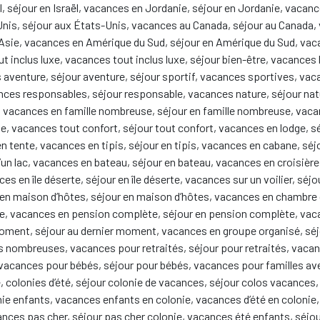
l, séjour en Israël, vacances en Jordanie, séjour en Jordanie, vacan
nis, séjour aux États-Unis, vacances au Canada, séjour au Canada, 
Asie, vacances en Amérique du Sud, séjour en Amérique du Sud, vacan
ut inclus luxe, vacances tout inclus luxe, séjour bien-être, vacance
 aventure, séjour aventure, séjour sportif, vacances sportives, vac
nces responsables, séjour responsable, vacances nature, séjour na
, vacances en famille nombreuse, séjour en famille nombreuse, vaca
ite, vacances tout confort, séjour tout confort, vacances en lodge, s
 tente, vacances en tipis, séjour en tipis, vacances en cabane, séj
 d’un lac, vacances en bateau, séjour en bateau, vacances en croisièr
 en île déserte, séjour en île déserte, vacances sur un voilier, séjo
en maison d’hôtes, séjour en maison d’hôtes, vacances en chambre d
rge, vacances en pension complète, séjour en pension complète, va
 moment, séjour au dernier moment, vacances en groupe organisé, sé
 nombreuses, vacances pour retraités, séjour pour retraités, vacan
 vacances pour bébés, séjour pour bébés, vacances pour familles ave
, colonies d’été, séjour colonie de vacances, séjour colos vacances,
ie enfants, vacances enfants en colonie, vacances d’été en colonie, col
ances pas cher, séjour pas cher colonie, vacances été enfants, séj