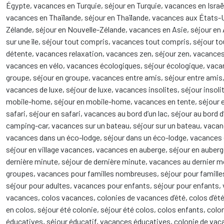
Égypte, vacances en Turquie, séjour en Turquie, vacances en Israë
vacances en Thaïlande, séjour en Thaïlande, vacances aux États-U
Zélande, séjour en Nouvelle-Zélande, vacances en Asie, séjour en 
sur une île, séjour tout compris, vacances tout compris, séjour to
détente, vacances relaxation, vacances zen, séjour zen, vacances
vacances en vélo, vacances écologiques, séjour écologique, vaca
groupe, séjour en groupe, vacances entre amis, séjour entre amis
vacances de luxe, séjour de luxe, vacances insolites, séjour insol
mobile-home, séjour en mobile-home, vacances en tente, séjour en
safari, séjour en safari, vacances au bord d’un lac, séjour au bord
camping-car, vacances sur un bateau, séjour sur un bateau, vacances
vacances dans un éco-lodge, séjour dans un éco-lodge, vacances 
séjour en village vacances, vacances en auberge, séjour en aube
dernière minute, séjour de dernière minute, vacances au dernier
groupes, vacances pour familles nombreuses, séjour pour familles
séjour pour adultes, vacances pour enfants, séjour pour enfants,
vacances, colos vacances, colonies de vacances d’été, colos d’été
en colos, séjour été colonie, séjour été colos, colos enfants, colon
éducatives, séjour éducatif, vacances éducatives, colonie de vac