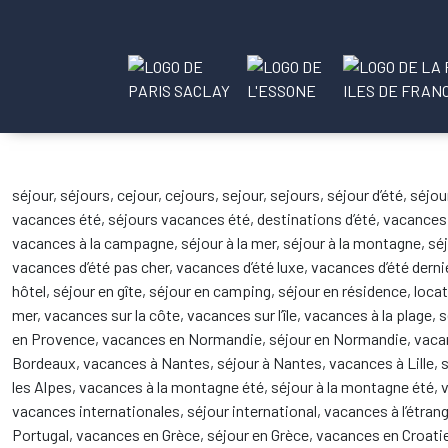
séjour, séjours, cejour, cejours, sejour, sejours, séjour d’été, séj
vacances été, séjours vacances été, destinations d’été, vacances
vacances à la campagne, séjour à la mer, séjour à la montagne, s
vacances d’été pas cher, vacances d’été luxe, vacances d’été derni
hôtel, séjour en gîte, séjour en camping, séjour en résidence, locat
mer, vacances sur la côte, vacances sur l’île, vacances à la plage, 
en Provence, vacances en Normandie, séjour en Normandie, vacanc
Bordeaux, vacances à Nantes, séjour à Nantes, vacances à Lille, s
les Alpes, vacances à la montagne été, séjour à la montagne été, v
vacances internationales, séjour international, vacances à l’étrang
Portugal, vacances en Grèce, séjour en Grèce, vacances en Croatie