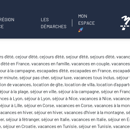
MON
LES
ESPACE
DÉMARCHES
ours d’été, cejour d’été, cejours d’été, sejour d’été, sejours d’été, v
 d’été en France, vacances en famille, vacances en couple, vacance
éjour à la campagne, escapades d’été, escapades en France, escapad
er minute, séjour pas cher, séjour luxe, vacances tous inclus, séjour
ion de vacances, location de gîte, location de villa, location d’appar
séjour à la plage, séjour en ville, séjour à la campagne, séjour en Fr
es à Lyon, séjour à Lyon, séjour à Nice, vacances à Nice, vacances
éjour à Lille, séjour en Corse, vacances en Corse, vacances à la mo
acances en hiver, séjour en hiver, vacances d’hiver à la montagne, 
er, séjour à l’étranger, séjour en Italie, vacances en Italie, séjour
, séjour en Croatie, vacances en Tunisie, séjour en Tunisie, vacanc