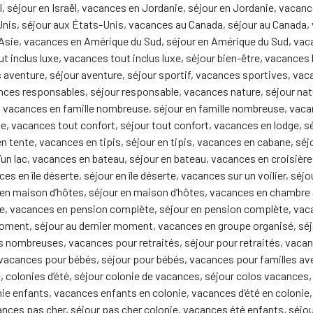
l, séjour en Israël, vacances en Jordanie, séjour en Jordanie, vacan
nis, séjour aux États-Unis, vacances au Canada, séjour au Canada, 
Asie, vacances en Amérique du Sud, séjour en Amérique du Sud, vacan
ut inclus luxe, vacances tout inclus luxe, séjour bien-être, vacance
 aventure, séjour aventure, séjour sportif, vacances sportives, vac
nces responsables, séjour responsable, vacances nature, séjour na
, vacances en famille nombreuse, séjour en famille nombreuse, vaca
ite, vacances tout confort, séjour tout confort, vacances en lodge, s
 tente, vacances en tipis, séjour en tipis, vacances en cabane, séj
 d’un lac, vacances en bateau, séjour en bateau, vacances en croisièr
 en île déserte, séjour en île déserte, vacances sur un voilier, séjo
en maison d’hôtes, séjour en maison d’hôtes, vacances en chambre d
rge, vacances en pension complète, séjour en pension complète, va
 moment, séjour au dernier moment, vacances en groupe organisé, sé
 nombreuses, vacances pour retraités, séjour pour retraités, vacan
 vacances pour bébés, séjour pour bébés, vacances pour familles ave
, colonies d’été, séjour colonie de vacances, séjour colos vacances,
ie enfants, vacances enfants en colonie, vacances d’été en colonie, col
ances pas cher, séjour pas cher colonie, vacances été enfants, séj