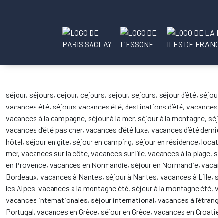
séjour, séjours, cejour, cejours, sejour, sejours, séjour d’été, séj
vacances été, séjours vacances été, destinations d’été, vacances
vacances à la campagne, séjour à la mer, séjour à la montagne, s
vacances d’été pas cher, vacances d’été luxe, vacances d’été derni
hôtel, séjour en gîte, séjour en camping, séjour en résidence, locat
mer, vacances sur la côte, vacances sur l’île, vacances à la plage, 
en Provence, vacances en Normandie, séjour en Normandie, vacanc
Bordeaux, vacances à Nantes, séjour à Nantes, vacances à Lille, s
les Alpes, vacances à la montagne été, séjour à la montagne été, v
vacances internationales, séjour international, vacances à l’étrang
Portugal, vacances en Grèce, séjour en Grèce, vacances en Croatie