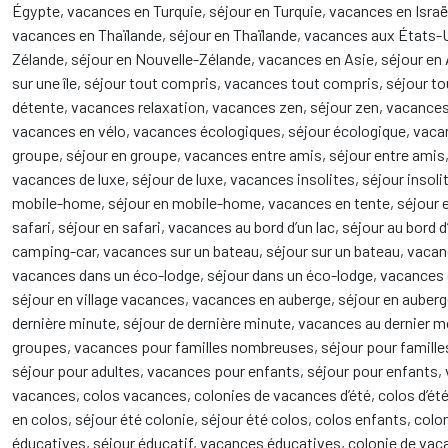
Égypte, vacances en Turquie, séjour en Turquie, vacances en Israë
vacances en Thaïlande, séjour en Thaïlande, vacances aux États-U
Zélande, séjour en Nouvelle-Zélande, vacances en Asie, séjour en 
sur une île, séjour tout compris, vacances tout compris, séjour to
détente, vacances relaxation, vacances zen, séjour zen, vacances
vacances en vélo, vacances écologiques, séjour écologique, vaca
groupe, séjour en groupe, vacances entre amis, séjour entre amis
vacances de luxe, séjour de luxe, vacances insolites, séjour insol
mobile-home, séjour en mobile-home, vacances en tente, séjour en
safari, séjour en safari, vacances au bord d’un lac, séjour au bord
camping-car, vacances sur un bateau, séjour sur un bateau, vacances
vacances dans un éco-lodge, séjour dans un éco-lodge, vacances 
séjour en village vacances, vacances en auberge, séjour en aube
dernière minute, séjour de dernière minute, vacances au dernier
groupes, vacances pour familles nombreuses, séjour pour familles
séjour pour adultes, vacances pour enfants, séjour pour enfants,
vacances, colos vacances, colonies de vacances d’été, colos d’été
en colos, séjour été colonie, séjour été colos, colos enfants, colon
éducatives, séjour éducatif, vacances éducatives, colonie de vac