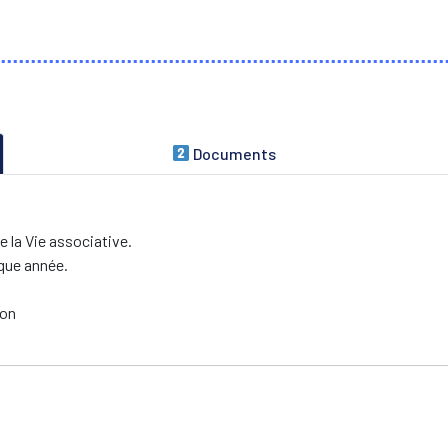
Documents
 la Vie associative.
que année.
ion